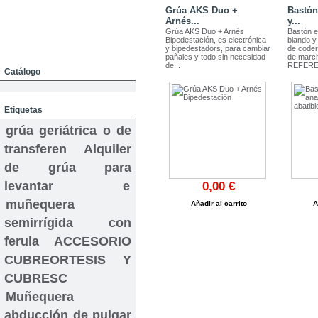
Grúa AKS Duo +
Bastón
Servicio Técnico
Arnés...
y...
Grúa AKS Duo + Arnés
Bastón e
Bipedestación, es electrónica
blando y
y bipedestadors, para cambiar
de coder
Pers. Asistencial y Doméstico
pañales y todo sin necesidad
de march
de...
REFEREN
Catálogo
Etiquetas
grúa geriátrica o de
transferen
Alquiler
de grúa para
levantar e
0,00 €
muñequera
Añadir al carrito
A
semirrígida con
VENTA Y ALQUILER
ORTOPEDIA + AVIS
ferula
ACCESORIO
CUBREORTESIS Y
CUBRESC
Muñequera
abducción de pulgar