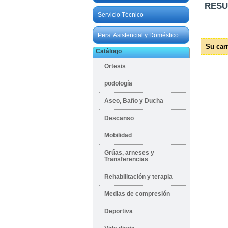
RESU
Servicio Técnico
Pers. Asistencial y Doméstico
Su carr
Catálogo
Ortesis
podología
Aseo, Baño y Ducha
Descanso
Mobilidad
Grúas, arneses y
Transferencias
Rehabilitación y terapia
Medias de compresión
Deportiva