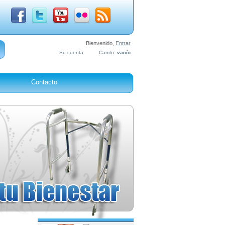
Bienvenido,
Entrar
Su cuenta
Carrito:
vacío
Contacto
¡Lo más vendido!