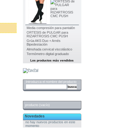
Media compresión para pantalón
ORTESIS de PULGAR para
RIZARTROSIS CMC PUSH
Grúa AKS Duo + Arnés
Bipedestación
Almohada cervical viscolástico
Termómetro digital graduado
Los productos más vendidos
Buscar
Introduzca el nombre del producto
Carrito
producto
(vacío)
Novedades
no hay nuevos productos en este
momento