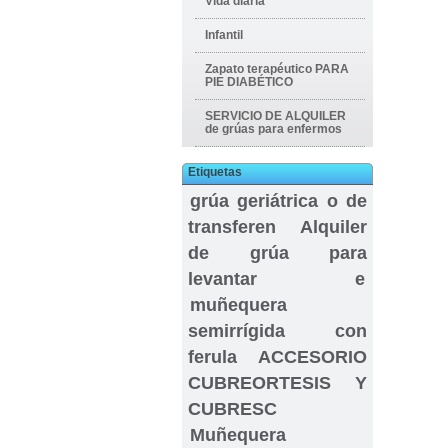
Vida diaria
Infantil
Zapato terapéutico PARA
PIE DIABÉTICO
SERVICIO DE ALQUILER
de grúas para enfermos
Etiquetas
grúa geriátrica o de
transferen
Alquiler
de grúa para
levantar e
muñequera
semirrígida con
ferula
ACCESORIO
CUBREORTESIS Y
CUBRESC
Muñequera