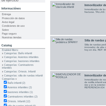
de ejercicio
Inmovilizador de 
Informaciónes
Inmovilizador de la 
fracturas. TALLAS
Entrega
Protección de datos
Aviso legal
Condiciones de uso
Sobre
Pago seguro
Nuestras tiendas
Silla de ruedas
Silla de ruedas ped
Catalog
innovador, de alta 
hoy en día. REF: 
Enabled filters:
x
Categorías: Baño infantil
x
Categorías: Asientos infantiles
x
Categorías: bastones infantiles
x
Categorías: Caminadores
infantiles
x
Categorías: Ortesis. Infantil
Inmovilizador de 
x
Categorías: silla de ruedas infantil
Categorías
v
Inmovilizador de rodd
de rodilla infantil e
Baño infantil
(2)
rizo y en la exterior
Asientos infantiles
(2)
REFERENCIA:IO4
bastones infantiles
(1)
Caminadores infantiles
(2)
Ortesis. Infantil
(12)
silla de ruedas infantil
(6)