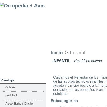
Empresa
Donde Estamos
Servicios de
alquiler
Inicio
>
Infantil
Alquiler
INFANTIL
Hay 23 productos
Servicio Técnico
Pers. Asistencial y Doméstico
Cuidamos el bienestar de los niño
Catálogo
de las ayudas técnicas infantiles.
adapten lo mejor posible a la morf
Ortesis
pensados en los pequeños y en sus
estéticos.
podología
Subcategorías
Aseo, Baño y Ducha