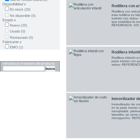
Disponibilidad
v
Rodillera con art
En stock
(25)
Rodillera con articul
esta rodillera es fa
No disponible
(0)
exterior con velour.
Estado
v
que estabiliza la ro
Nuevo
(25)
REFERENCIA: IO5
Usado
(0)
Restaurado
(0)
Fabricante
v
EMO
(1)
Rodillera infanti
Buscar
Rodillera infantil co
parte interior con p
Introduzca el nombre del producto
velour. REFERENCI
Inmovilizador de
Inmovilizador de cod
en la parte interior 
transpirable, pletin
laterales, se cierra
microgancho. REF