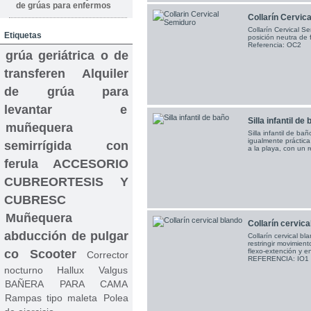
de grúas para enfermos
Collarín Cervic
Collarín Cervical S
Etiquetas
posición neutra de f
Referencia: OC2
grúa geriátrica o de
transferen
Alquiler
de grúa para
levantar e
Silla infantil de
muñequera
Silla infantil de b
igualmente práctica 
semirrígida con
a la playa, con un
ferula
ACCESORIO
CUBREORTESIS Y
CUBRESC
Muñequera
Collarín cervical
abducción de pulgar
Collarín cervical bla
restringir movimient
flexo-extención y e
co
Scooter
Corrector
REFERENCIA: IO1
nocturno Hallux Valgus
BAÑERA PARA CAMA
Rampas tipo maleta
Polea