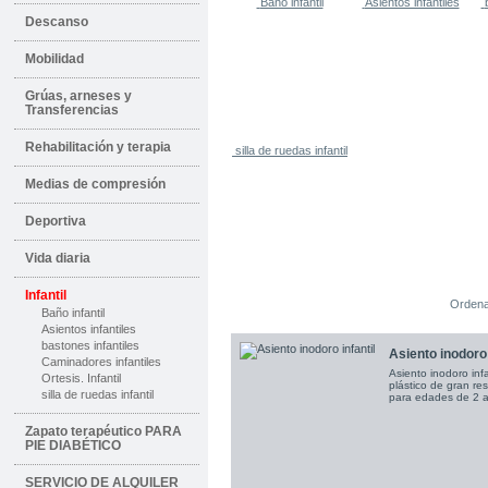
Baño infantil
Asientos infantiles
Descanso
Mobilidad
Grúas, arneses y
Transferencias
Rehabilitación y terapia
silla de ruedas infantil
Medias de compresión
Deportiva
Vida diaria
Infantil
Ordena
Baño infantil
Asientos infantiles
bastones infantiles
Asiento inodoro 
Caminadores infantiles
Asiento inodoro infa
Ortesis. Infantil
plástico de gran re
silla de ruedas infantil
para edades de 2 
Zapato terapéutico PARA
PIE DIABÉTICO
SERVICIO DE ALQUILER