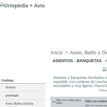
Empresa
Donde Estamos
Servicios de
alquiler
Inicio
>
Aseo, Baño y D
Alquiler
ASIENTOS - BANQUETAS
H
Servicio Técnico
Pers. Asistencial y Doméstico
Asientos y banquetas diseñados es
Catálogo
regulable, con conteras de caucha
inoxidables y muy ligeros. Hacen l
Ortesis
Ordena
podología
Silla con rueda
Aseo, Baño y Ducha
Silla con ruedas pa