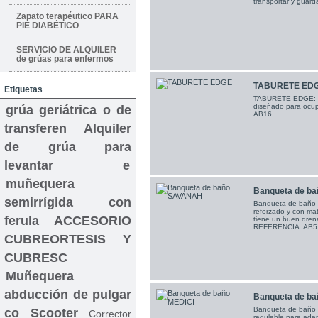
transportar y guard
Zapato terapéutico PARA
PIE DIABÉTICO
SERVICIO DE ALQUILER
de grúas para enfermos
TABURETE ED
Etiquetas
TABURETE EDGE: Pr
diseñado para ocu
grúa geriátrica o de
AB16
transferen
Alquiler
de grúa para
levantar e
muñequera
Banqueta de b
semirrígida con
Banqueta de baño 
reforzado y con mat
ferula
ACCESORIO
tiene un buen dren
REFERENCIA: AB5
CUBREORTESIS Y
CUBRESC
Muñequera
abducción de pulgar
Banqueta de ba
Banqueta de baño 
co
Scooter
Corrector
regulable para adap