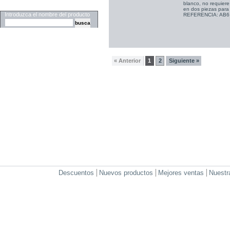
blanco, no requier
Buscar
en dos piezas para f
Introduzca el nombre del producto
REFERENCIA: AB6
« Anterior
1
2
Siguiente »
Descuentos
Nuevos productos
Mejores ventas
Nuestr