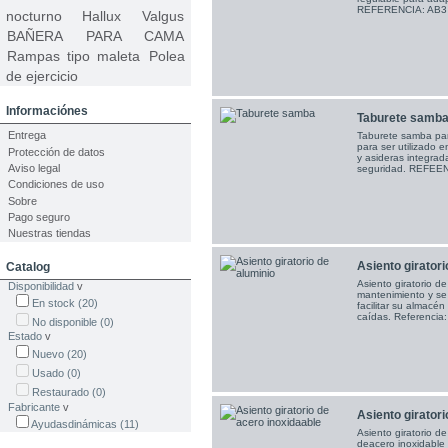
REFERENCIA: AB3
nocturno Hallux Valgus
BAÑERA PARA CAMA
Rampas tipo maleta
Polea
de ejercicio
Informaciónes
Taburete samba
Entrega
Taburete samba pa
para ser utilizado 
Protección de datos
y asideras integrada
Aviso legal
seguridad. REFEE
Condiciones de uso
Sobre
Pago seguro
Nuestras tiendas
Asiento giratori
Catalog
Asiento giratorio d
Disponibilidad
v
mantenimiento y se
En stock
(20)
facilitar su almacé
caídas. Referencia
No disponible
(0)
Estado
v
Nuevo
(20)
Usado
(0)
Restaurado
(0)
Fabricante
v
Asiento giratori
Ayudasdinámicas
(11)
Asiento giratorio d
deacero inoxidable 