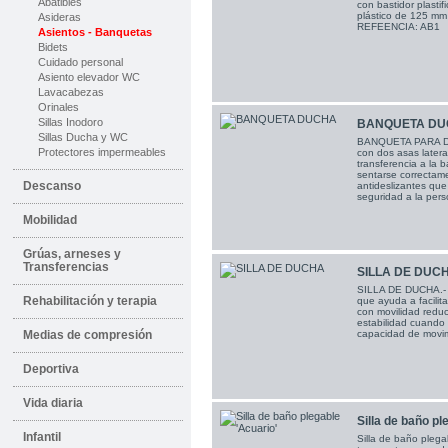
Abatibles
con bastidor plasti
plástico de 125 mm 
Asideras
REFEENCIA: AB1
Asientos - Banquetas
Bidets
Cuidado personal
Asiento elevador WC
Lavacabezas
Orinales
Sillas Inodoro
BANQUETA DU
Sillas Ducha y WC
BANQUETA PARA DUC
Protectores impermeables
con dos asas latera
transferencia a la 
sentarse correctam
Descanso
antideslizantes que
seguridad a la pers
Mobilidad
Grúas, arneses y
Transferencias
SILLA DE DUC
SILLA DE DUCHA.- 
Rehabilitación y terapia
que ayuda a facilit
con movilidad reduc
estabilidad cuando
Medias de compresión
capacidad de movi
Deportiva
Vida diaria
Silla de baño p
Infantil
Silla de baño plega