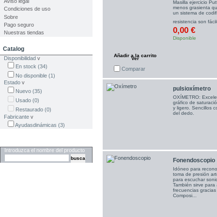
Aviso legal
Masilla ejercicio Pu
menos grasienta que
Condiciones de uso
un sistema de codifi
Sobre
resistencia son fác
Pago seguro
0,00 €
Nuestras tiendas
Disponible
Catalog
Añadir a la carrito
Disponibilidad
v
Ver
En stock
(34)
Comparar
No disponible
(1)
Estado
v
pulsioxímetro
Nuevo
(35)
OXÍMETRO: Excelente
Usado
(0)
gráfico de saturac
y ligero. Sencillos 
Restaurado
(0)
del dedo.
Fabricante
v
Ayudasdinámicas
(3)
Buscar
Introduzca el nombre del producto
Fonendoscopio
Idóneo para recono
toma de presión ar
para escuchar sonid
También sirve para 
frecuencias gracias
Composi...