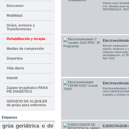
Pelota erizo rehabil
Descanso
Cm. Ideales para ej
REFERENCIA: R23
Mobilidad
Grúas, arneses y
Transferencias
Rehabilitación y terapia
Electroestimula
Electro estimulador
Medias de compresión
diseño moderno y c
máquina ideal para 
rehabilitación, el TE
Deportiva
Ref: R26
Vida diaria
Infantil
Electroestimul
Zapato terapéutico PARA
Electroestimulado
PIE DIABÉTICO
USO PROFESIONAL. T
espalda y lumbar 
SERVICIO DE ALQUILER
de grúas para enfermos
Etiquetas
grúa geriátrica o de
EJERCITADOR 