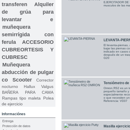
EJERCITADOR DE RE
transferen
Alquiler
musculos de las ma
de grúa para
levantar e
muñequera
semirrígida con
LEVANTA-PIER
ferula
ACCESORIO
El levanta-piernas,
CUBREORTESIS Y
bajar las piernas c
indicado en casos d
después de un tras
CUBRESC
G20
Muñequera
abducción de pulgar
co
Scooter
Corrector
Tensiómetro d
nocturno Hallux Valgus
Omron RS2 es un t
pequeño tamaño y s
BAÑERA PARA CAMA
especialmente rec
Rampas tipo maleta
Polea
o que necesiten un
Referencia: VD37
de ejercicio
Informaciónes
Entrega
Protección de datos
Masilla ejercici