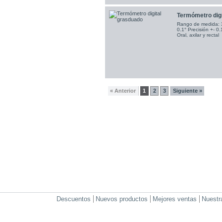
Termómetro digi
Rango de medida: 32
0.1° Precisión +- 0
Oral, axilar y rectal
« Anterior
1
2
3
Siguiente »
Descuentos
Nuevos productos
Mejores ventas
Nuestr