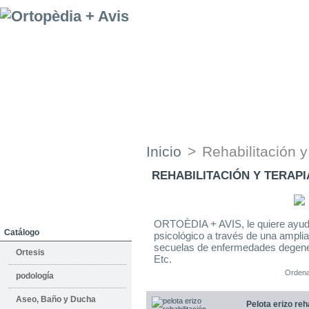
Empresa
Donde Estamos
Servicios de
alquiler
Inicio
>
Rehabilitación y
Alquiler
REHABILITACIÓN Y TERAPI
Servicio Técnico
Pers. Asistencial y Doméstico
ORTOÈDIA + AVIS, le quiere ayudar
Catálogo
psicológico a través de una ampli
secuelas de enfermedades degenerat
Ortesis
Etc.
Ordena
podología
Aseo, Baño y Ducha
Pelota erizo reh