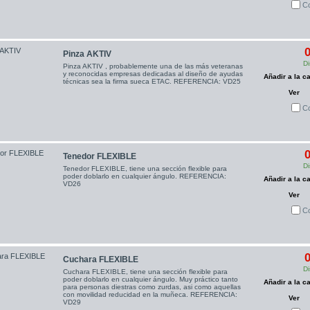
C
0
Pinza AKTIV
Di
Pinza AKTIV , probablemente una de las más veteranas
y reconocidas empresas dedicadas al diseño de ayudas
Añadir a la ca
técnicas sea la firma sueca ETAC. REFERENCIA: VD25
Ver
C
0
Tenedor FLEXIBLE
Di
Tenedor FLEXIBLE, tiene una sección flexible para
poder doblarlo en cualquier ángulo. REFERENCIA:
Añadir a la ca
VD26
Ver
C
0
Cuchara FLEXIBLE
Di
Cuchara FLEXIBLE, tiene una sección flexible para
poder doblarlo en cualquier ángulo. Muy práctico tanto
Añadir a la ca
para personas diestras como zurdas, asi como aquellas
con movilidad reducidad en la muñeca. REFERENCIA:
Ver
VD29