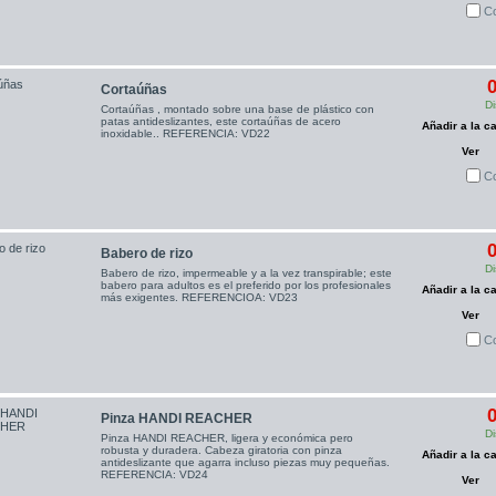
C
0
Cortaúñas
Di
Cortaúñas , montado sobre una base de plástico con
patas antideslizantes, este cortaúñas de acero
Añadir a la ca
inoxidable.. REFERENCIA: VD22
Ver
C
0
Babero de rizo
Di
Babero de rizo, impermeable y a la vez transpirable; este
babero para adultos es el preferido por los profesionales
Añadir a la ca
más exigentes. REFERENCIOA: VD23
Ver
C
0
Pinza HANDI REACHER
Di
Pinza HANDI REACHER, ligera y económica pero
robusta y duradera. Cabeza giratoria con pinza
Añadir a la ca
antideslizante que agarra incluso piezas muy pequeñas.
REFERENCIA: VD24
Ver