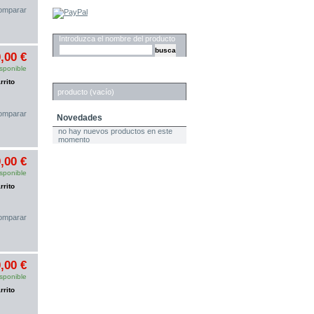
omparar
Buscar
Introduzca el nombre del producto
,00 €
sponible
Carrito
rrito
producto
(vacío)
omparar
Novedades
no hay nuevos productos en este
momento
,00 €
sponible
rrito
omparar
,00 €
sponible
rrito