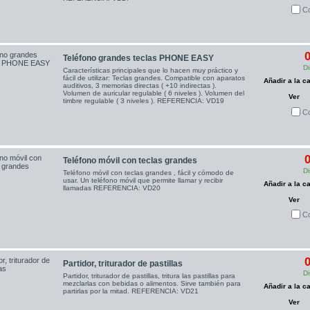
C
0
Teléfono grandes teclas PHONE EASY
Di
Características principales que lo hacen muy práctico y
fácil de utilizar: Teclas grandes. Compatible con aparatos
Añadir a la ca
auditivos, 3 memorias directas ( +10 indirectas ).
Volumen de auricular regulable ( 6 niveles ). Volumen del
Ver
timbre regulable ( 3 niveles ). REFERENCIA: VD19
C
0
Teléfono móvil con teclas grandes
Di
Teléfono móvil con teclas grandes , fácil y cómodo de
usar. Un teléfono móvil que permite llamar y recibir
Añadir a la ca
llamadas REFERENCIA: VD20
Ver
C
0
Partidor, triturador de pastillas
Di
Partidor, triturador de pastillas, tritura las pastillas para
mezclarlas con bebidas o alimentos. Sirve también para
Añadir a la ca
partirlas por la mitad. REFERENCIA: VD21
Ver