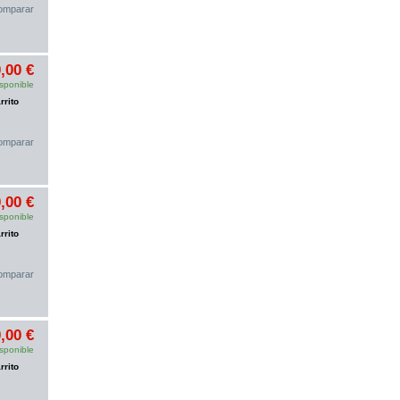
omparar
,00 €
sponible
rrito
omparar
,00 €
sponible
rrito
omparar
,00 €
sponible
rrito