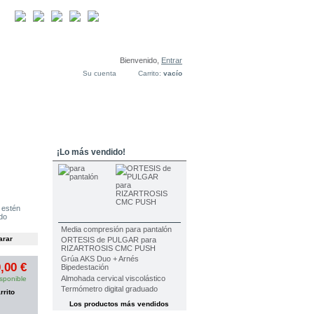
Bienvenido,
Entrar
Su cuenta
Carrito:
vacío
Contacto
¡Lo más vendido!
 estén
do
Media compresión para pantalón
ORTESIS de PULGAR para
RIZARTROSIS CMC PUSH
Grúa AKS Duo + Arnés
,00 €
Bipedestación
Almohada cervical viscolástico
sponible
Termómetro digital graduado
rrito
Los productos más vendidos