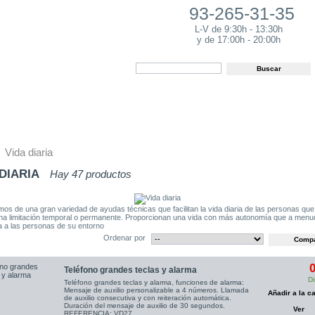
93-265-31-35
L-V de 9:30h - 13:30h
y de 17:00h - 20:00h
s
Servicios de
Venta Online
INFORMACIÓN
alquiler
SOBRE AYUDAS
Vida diaria
 DIARIA
Hay 47 productos
os de una gran variedad de ayudas técnicas que facilitan la vida diaria de las personas que
na limitación temporal o permanente. Proporcionan una vida con más autonomía que a menu
ia a las personas de su entorno
Ordenar por
0
Teléfono grandes teclas y alarma
Di
Teléfono grandes teclas y alarma, funciones de alarma:
Mensaje de auxilio personalizable a 4 números. Llamada
Añadir a la ca
de auxilio consecutiva y con reiteración automática.
Duración del mensaje de auxilio de 30 segundos.
Ver
REFERENCIA: VD27