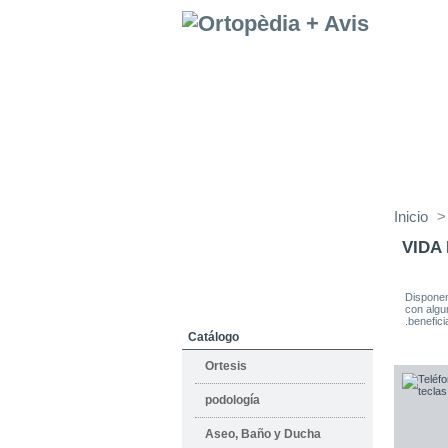
Empresa
Donde Estamo
Inicio
>
Alquiler
VIDA
Servicio Técnico
Disponem
Pers. Asistencial y Doméstico
con algu
.benefic
Catálogo
Ortesis
podología
Aseo, Baño y Ducha