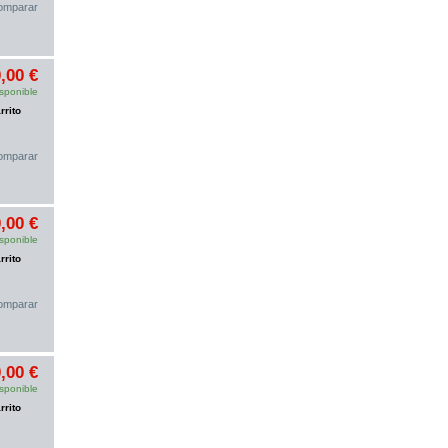
omparar
,00 €
sponible
rrito
omparar
,00 €
sponible
rrito
omparar
,00 €
sponible
rrito